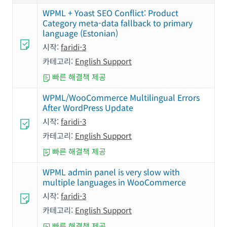
WPML + Yoast SEO Conflict: Product
Category meta-data fallback to primary
language (Estonian)
시작:
faridi-3
카테고리:
English Support
빠른 해결책 제공
WPML/WooCommerce Multilingual Errors
After WordPress Update
시작:
faridi-3
카테고리:
English Support
빠른 해결책 제공
WPML admin panel is very slow with
multiple languages in WooCommerce
시작:
faridi-3
카테고리:
English Support
빠른 해결책 제공