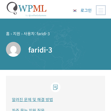
로그인
콘
텐
츠
홈
›
지원
›
사용자: faridi-3
로
건
faridi-3
너
뛰
기
알려진 문제 및 해결 방법
자주 묻는 지원 질문