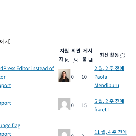
중에서)
지원
의견
게시
최신 활동
자
물
Press Editor instead of
2 월, 2 주 전에
tor
0
10
Paola
pport
Mendiburu
6 월, 2 주 전에
pport
0
15
fikretT
uage flag
11 월, 4 주 전에
pport
0
2