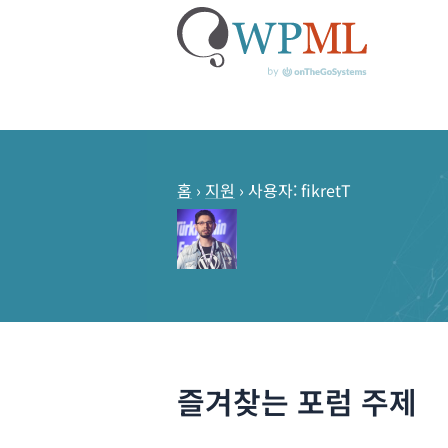
콘
텐
츠
홈
›
지원
›
사용자: fikretT
로
건
너
뛰
기
즐겨찾는 포럼 주제