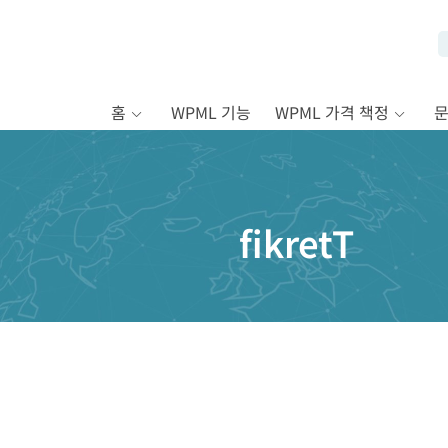
홈
WPML 기능
WPML 가격 책정
fikretT