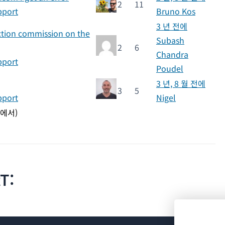
2
11
pport
Bruno Kos
3 년 전에
ction commission on the
Subash
2
6
Chandra
pport
Poudel
3 년, 8 월 전에
3
5
pport
Nigel
중에서)
T: