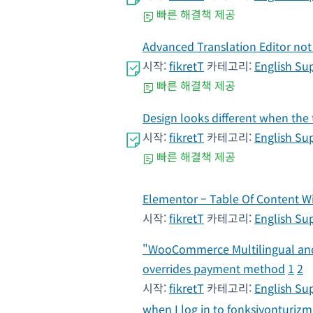
빠른 해결책 제공
Advanced Translation Editor not
시작:
fikretT
카테고리:
English Su
빠른 해결책 제공
Design looks different when the 
시작:
fikretT
카테고리:
English Su
빠른 해결책 제공
Elementor – Table Of Content W
시작:
fikretT
카테고리:
English Su
"WooCommerce Multilingual and
overrides payment method
1
2
시작:
fikretT
카테고리:
English Su
when I log in to fonksiyonturizm