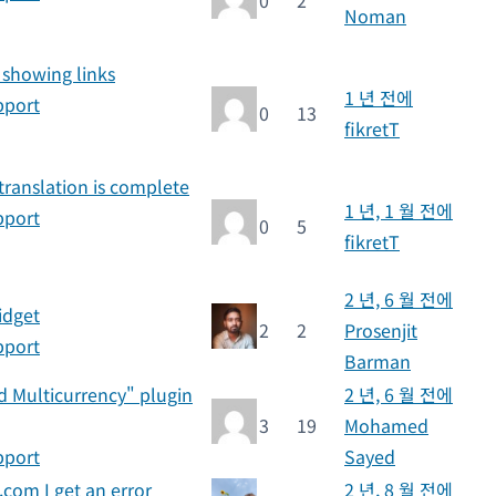
Noman
 showing links
1 년 전에
pport
0
13
fikretT
translation is complete
1 년, 1 월 전에
pport
0
5
fikretT
2 년, 6 월 전에
idget
2
2
Prosenjit
pport
Barman
 Multicurrency" plugin
2 년, 6 월 전에
3
19
Mohamed
pport
Sayed
.com I get an error
2 년, 8 월 전에