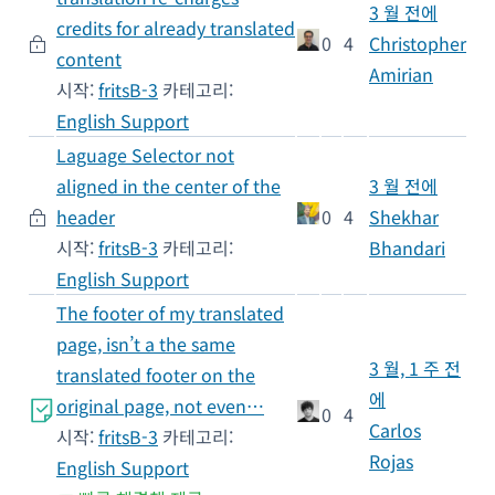
3 월 전에
credits for already translated
0
4
Christopher
content
Amirian
시작:
fritsB-3
카테고리:
English Support
Laguage Selector not
aligned in the center of the
3 월 전에
header
0
4
Shekhar
시작:
fritsB-3
카테고리:
Bhandari
English Support
The footer of my translated
page, isn’t a the same
3 월, 1 주 전
translated footer on the
에
original page, not even…
0
4
Carlos
시작:
fritsB-3
카테고리:
Rojas
English Support