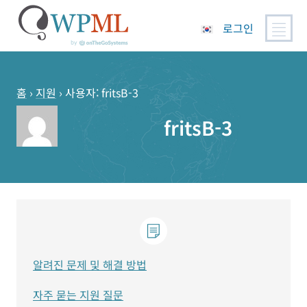
로그인
콘
텐
츠
홈
›
지원
›
사용자: fritsB-3
로
fritsB-3
건
너
뛰
기
알려진 문제 및 해결 방법
자주 묻는 지원 질문