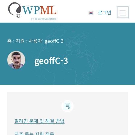
로그인
콘
텐
츠
홈
›
지원
›
사용자: geoffC-3
로
건
geoffC-3
너
뛰
기
알려진 문제 및 해결 방법
자주 묻는 지원 질문