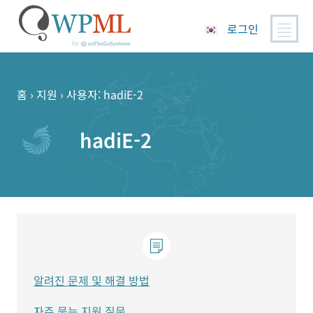
로그인
콘
텐
츠
홈
›
지원
›
사용자: hadiE-2
로
건
hadiE-2
너
뛰
기
알려진 문제 및 해결 방법
자주 묻는 지원 질문