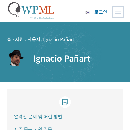
로그인
콘
텐
츠
홈
›
지원
›
사용자: Ignacio Pañart
로
건
Ignacio Pañart
너
뛰
기
알려진 문제 및 해결 방법
자주 묻는 지원 질문