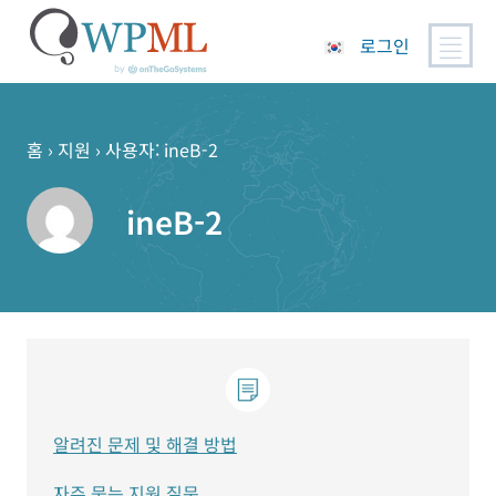
로그인
콘
텐
츠
홈
›
지원
›
사용자: ineB-2
로
건
ineB-2
너
뛰
기
알려진 문제 및 해결 방법
자주 묻는 지원 질문