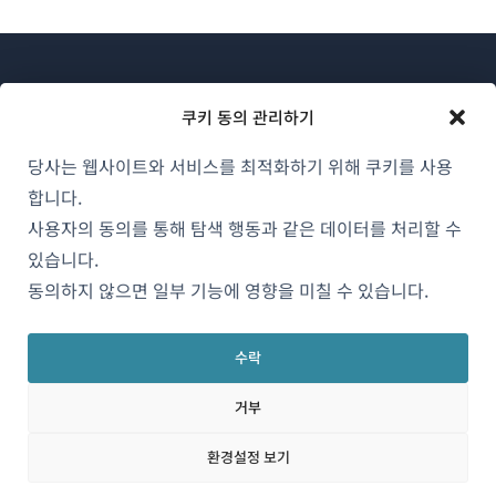
쿠키 동의 관리하기
당사는 웹사이트와 서비스를 최적화하기 위해 쿠키를 사용
WPML 소개
합니다.
GDPR 및 개인정보 처리방침
사용자의 동의를 통해 탐색 행동과 같은 데이터를 처리할 수
(새
있습니다.
팀에 합류하기
창
동의하지 않으면 일부 기능에 영향을 미칠 수 있습니다.
(새
(새
(새
에
창
창
창
서
에
에
에
수락
한국어
열
서
서
서
거부
림)
열
열
열
림)
림)
림)
(새
© 2026
OnTheGoSystems Limited
환경설정 보기
창