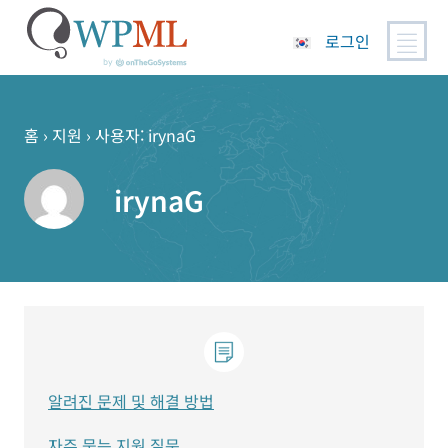
로그인
콘
텐
츠
홈
›
지원
›
사용자: irynaG
로
건
irynaG
너
뛰
기
알려진 문제 및 해결 방법
자주 묻는 지원 질문