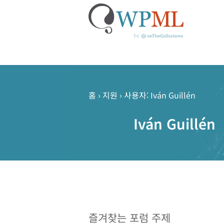
콘
텐
츠
홈
›
지원
›
사용자: Iván Guillén
로
건
Iván Guillén
너
뛰
기
즐겨찾는 포럼 주제