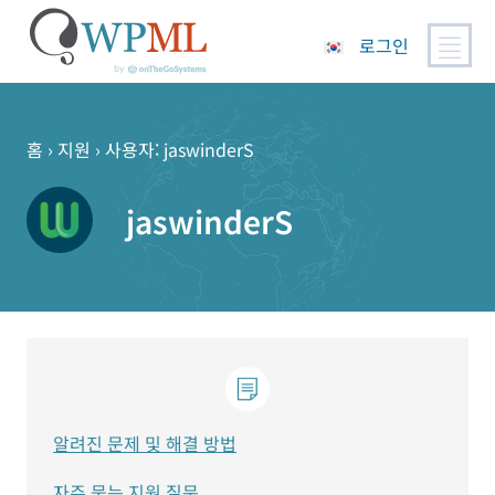
로그인
콘
텐
츠
홈
›
지원
›
사용자: jaswinderS
로
건
jaswinderS
너
뛰
기
알려진 문제 및 해결 방법
자주 묻는 지원 질문