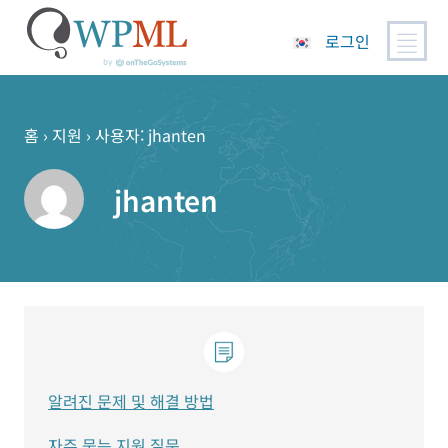
로그인
콘
텐
츠
홈
›
지원
›
사용자: jhanten
로
건
jhanten
너
뛰
기
알려진 문제 및 해결 방법
자주 묻는 지원 질문