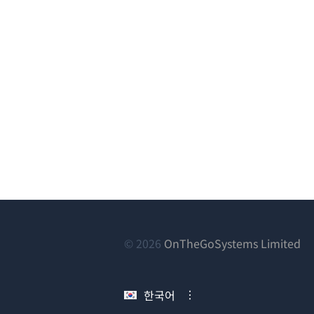
(새
© 2026
OnTheGoSystems Limited
창
에
한국어
서