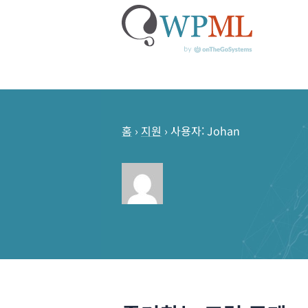
콘
텐
츠
홈
›
지원
›
사용자: Johan
로
건
너
뛰
기