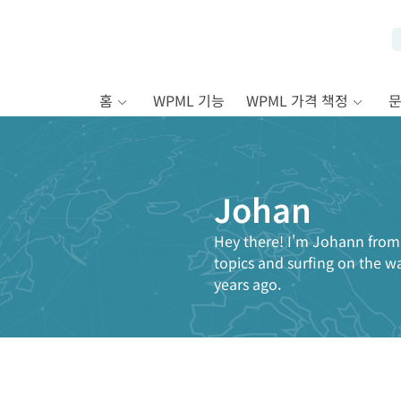
홈
WPML 기능
WPML 가격 책정
Johan
Hey there! I'm Johann from 
topics and surfing on the w
years ago.