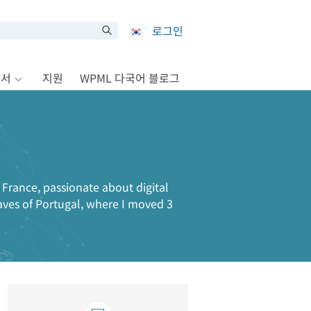
로그인
문서
지원
WPML 다국어 블로그
France, passionate about digital
aves of Portugal, where I moved 3