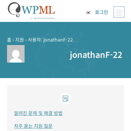
로그인
콘
텐
츠
홈
›
지원
›
사용자: jonathanF-22
로
jonathanF-22
건
너
뛰
기
알려진 문제 및 해결 방법
자주 묻는 지원 질문