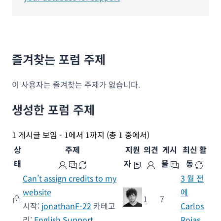
즐겨찾는 포럼 주제
이 사용자는 즐겨찾는 주제가 없습니다.
생성한 포럼 주제
1 게시글 보임 - 1에서 1까지 (총 1 중에서)
상
주제
지원
의견
게시
최신 활
태
자
물
동
Can’t assign credits to my
3 월 전
website
에
1
7
시작:
jonathanF-22
카테고
Carlos
리:
English Support
Rojas