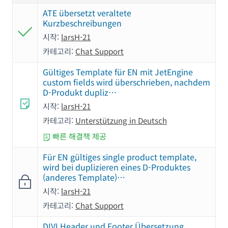
ATE übersetzt veraltete
Kurzbeschreibungen
시작:
larsH-21
카테고리:
Chat Support
Gültiges Template für EN mit JetEngine
custom fields wird überschrieben, nachdem
D-Produkt dupliz…
시작:
larsH-21
카테고리:
Unterstützung in Deutsch
빠른 해결책 제공
Für EN gültiges single product template,
wird bei duplizieren eines D-Produktes
(anderes Template)…
시작:
larsH-21
카테고리:
Chat Support
DIVI Header und Footer Übersetzung