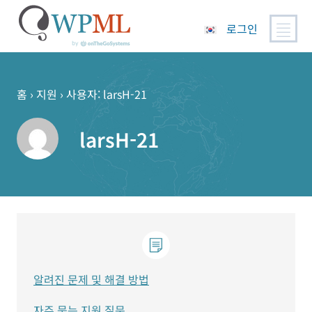
로그인
콘
텐
츠
홈
›
지원
›
사용자: larsH-21
로
건
larsH-21
너
뛰
기
알려진 문제 및 해결 방법
자주 묻는 지원 질문