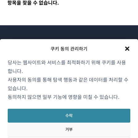
항목을 찾을 수 없습니다.
쿠키 동의 관리하기
당사는 웹사이트와 서비스를 최적화하기 위해 쿠키를 사용
WPML 소개
합니다.
GDPR 및 개인정보 처리방침
사용자의 동의를 통해 탐색 행동과 같은 데이터를 처리할 수
(새
있습니다.
팀에 합류하기
창
동의하지 않으면 일부 기능에 영향을 미칠 수 있습니다.
(새
(새
(새
에
창
창
창
서
에
에
에
수락
한국어
열
서
서
서
거부
림)
열
열
열