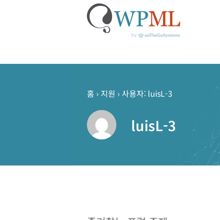
콘
텐
츠
홈
›
지원
›
사용자: luisL-3
로
건
luisL-3
너
뛰
기