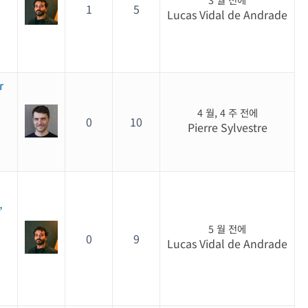
1
5
Lucas Vidal de Andrade
r
4 월, 4 주 전에
0
10
Pierre Sylvestre
”
5 월 전에
0
9
Lucas Vidal de Andrade