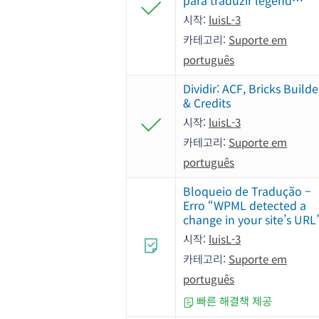
para traduzir legend…
시작:
luisL-3
카테고리:
Suporte em
português
Dividir: ACF, Bricks Builde
& Credits
시작:
luisL-3
카테고리:
Suporte em
português
Bloqueio de Tradução –
Erro “WPML detected a
change in your site’s URL
시작:
luisL-3
카테고리:
Suporte em
português
빠른 해결책 제공