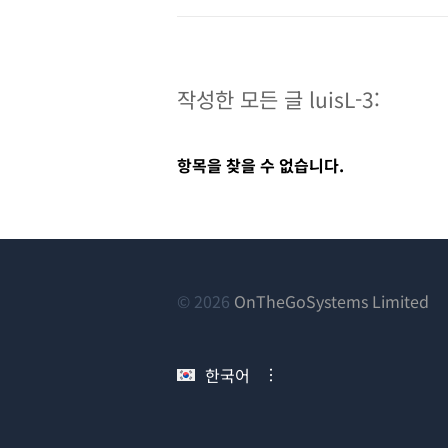
작성한 모든 글 luisL-3:
항목을 찾을 수 없습니다.
(새
© 2026
OnTheGoSystems Limited
창
에
한국어
서
열
림)