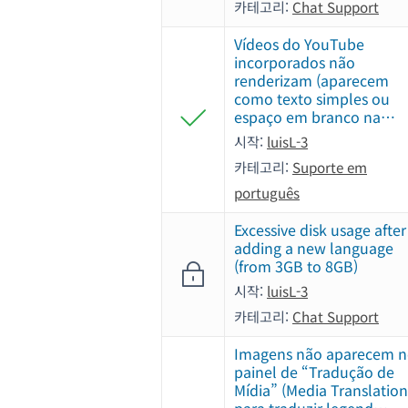
카테고리:
Chat Support
Vídeos do YouTube
incorporados não
renderizam (aparecem
como texto simples ou
espaço em branco na…
시작:
luisL-3
카테고리:
Suporte em
português
Excessive disk usage after
adding a new language
(from 3GB to 8GB)
시작:
luisL-3
카테고리:
Chat Support
Imagens não aparecem 
painel de “Tradução de
Mídia” (Media Translation