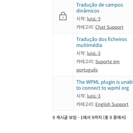
Tradução de campos
dinâmicos
시작:
luisL-3
카테고리:
Chat Support
Tradução dos ficheiros
multimédia
시작:
luisL-3
카테고리:
Suporte em
português
The WPML plugin is unab
to connect to wpml org
시작:
luisL-3
카테고리:
English Support
9 게시글 보임 - 1에서 9까지 (총 9 중에서)