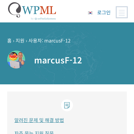
로그인
콘
텐
츠
홈
›
지원
›
사용자: marcusF-12
로
건
marcusF-12
너
뛰
기
알려진 문제 및 해결 방법
자주 묻는 지원 질문