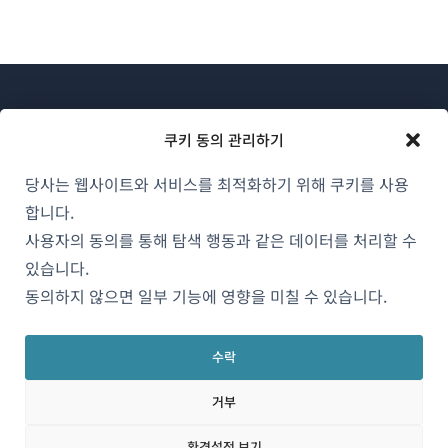
쿠키 동의 관리하기
당사는 웹사이트와 서비스를 최적화하기 위해 쿠키를 사용
WPML 소개
합니다.
GDPR 및 개인정보 처리방침
사용자의 동의를 통해 탐색 행동과 같은 데이터를 처리할 수
(새
있습니다.
팀에 합류하기
창
동의하지 않으면 일부 기능에 영향을 미칠 수 있습니다.
(새
(새
(새
에
창
창
창
서
에
에
에
수락
한국어
열
서
서
서
거부
림)
열
열
열
림)
림)
림)
(새
© 2026
OnTheGoSystems Limited
환경설정 보기