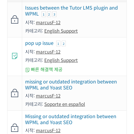
Issues between the Tutor LMS plugin and
WPML
1
2
3
시작:
marcusF-12
카테고리:
English Support
pop up issue
1
2
시작:
marcusF-12
카테고리:
English Support
빠른 해결책 제공
missing or outdated integration between
WPML and Yoast SEO
시작:
marcusF-12
카테고리:
Soporte en español
Missing or outdated integration between
WPML and Yoast SEO
시작:
marcusF-12