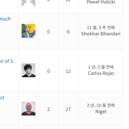
Paweł Halicki
 much
11 월, 3 주 전에
0
6
Shekhar Bhandari
r of 3.
1 년, 3 월 전에
0
12
Carlos Rojas
ect
2 년, 10 월 전에
2
27
Nigel