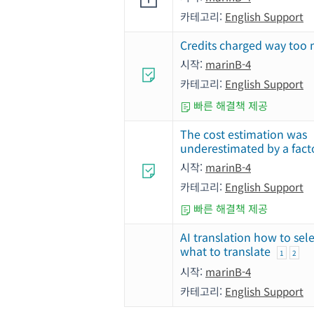
카테고리:
English Support
Credits charged way too
시작:
marinB-4
카테고리:
English Support
빠른 해결책 제공
The cost estimation was
underestimated by a facto
시작:
marinB-4
카테고리:
English Support
빠른 해결책 제공
AI translation how to sel
what to translate
1
2
시작:
marinB-4
카테고리:
English Support