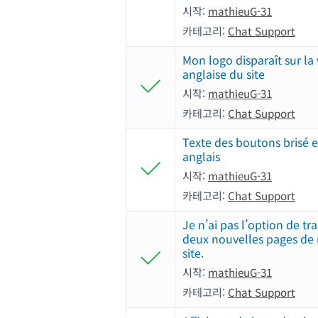
시작:
mathieuG-31
카테고리:
Chat Support
Mon logo disparaît sur la
anglaise du site
시작:
mathieuG-31
카테고리:
Chat Support
Texte des boutons brisé 
anglais
시작:
mathieuG-31
카테고리:
Chat Support
Je n’ai pas l’option de tr
deux nouvelles pages de
site.
시작:
mathieuG-31
카테고리:
Chat Support