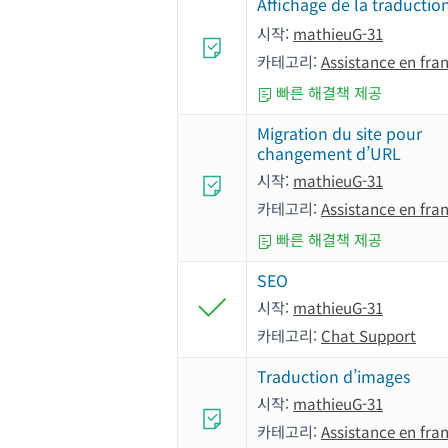
Affichage de la traductio
시작:
mathieuG-31
카테고리:
Assistance en fra
빠른 해결책 제공
Migration du site pour
changement d’URL
시작:
mathieuG-31
카테고리:
Assistance en fra
빠른 해결책 제공
SEO
시작:
mathieuG-31
카테고리:
Chat Support
Traduction d’images
시작:
mathieuG-31
카테고리:
Assistance en fra