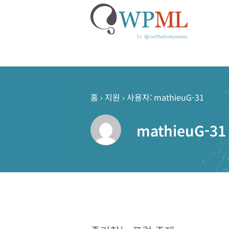
콘
텐
츠
홈
›
지원
›
사용자: mathieuG-31
로
건
mathieuG-31
너
뛰
기