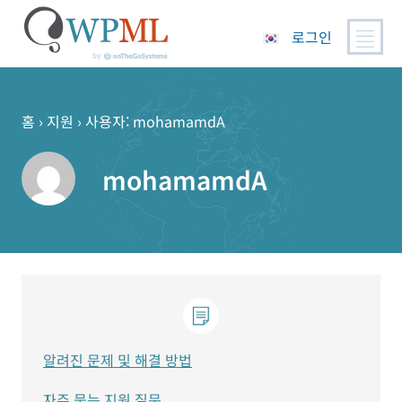
로그인
콘
텐
츠
홈
›
지원
›
사용자: mohamamdA
로
건
mohamamdA
너
뛰
기
알려진 문제 및 해결 방법
자주 묻는 지원 질문