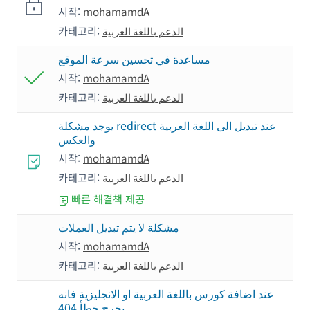
시작:
mohamamdA
카테고리:
الدعم باللغة العربية
مساعدة في تحسين سرعة الموقع
시작:
mohamamdA
카테고리:
الدعم باللغة العربية
يوجد مشكلة redirect عند تبديل الى اللغة العربية
والعكس
시작:
mohamamdA
카테고리:
الدعم باللغة العربية
빠른 해결책 제공
مشكلة لا يتم تبديل العملات
시작:
mohamamdA
카테고리:
الدعم باللغة العربية
عند اضافة كورس باللغة العربية او الانجليزية فانه
يخرج خطأ 404