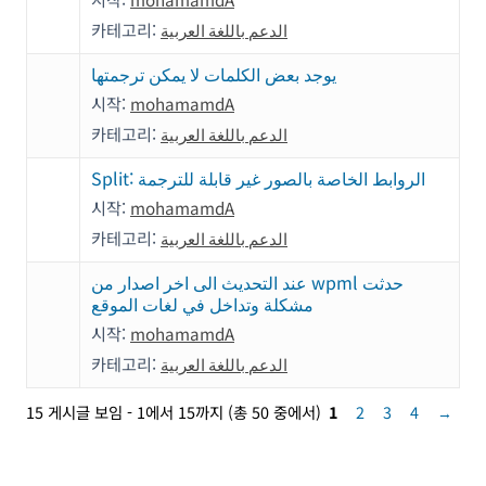
카테고리:
الدعم باللغة العربية
يوجد بعض الكلمات لا يمكن ترجمتها
시작:
mohamamdA
카테고리:
الدعم باللغة العربية
Split: الروابط الخاصة بالصور غير قابلة للترجمة
시작:
mohamamdA
카테고리:
الدعم باللغة العربية
عند التحديث الى اخر اصدار من wpml حدثت
مشكلة وتداخل في لغات الموقع
시작:
mohamamdA
카테고리:
الدعم باللغة العربية
15 게시글 보임 - 1에서 15까지 (총 50 중에서)
1
2
3
4
→