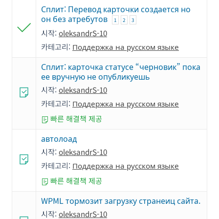
Сплит: Перевод карточки создается но
он без атребутов
1
2
3
시작:
oleksandrS-10
카테고리:
Поддержка на русском языке
Сплит: карточка статусе “черновик” пока
ее вручную не опубликуешь
시작:
oleksandrS-10
카테고리:
Поддержка на русском языке
빠른 해결책 제공
автолоад
시작:
oleksandrS-10
카테고리:
Поддержка на русском языке
빠른 해결책 제공
WPML тормозит загрузку странеиц сайта.
시작:
oleksandrS-10