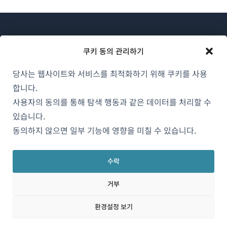
쿠키 동의 관리하기
당사는 웹사이트와 서비스를 최적화하기 위해 쿠키를 사용
WPML 소개
합니다.
GDPR 및 개인정보 처리방침
사용자의 동의를 통해 탐색 행동과 같은 데이터를 처리할 수
(새
있습니다.
팀에 합류하기
창
동의하지 않으면 일부 기능에 영향을 미칠 수 있습니다.
(새
(새
(새
에
창
창
창
서
에
에
에
수락
한국어
열
서
서
서
거부
림)
열
열
열
림)
림)
림)
(새
© 2026
OnTheGoSystems Limited
환경설정 보기
창