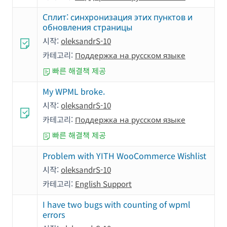
Сплит: cинхронизация этих пунктов и
обновления страницы
시작:
oleksandrS-10
카테고리:
Поддержка на русском языке
빠른 해결책 제공
My WPML broke.
시작:
oleksandrS-10
카테고리:
Поддержка на русском языке
빠른 해결책 제공
Problem with YITH WooCommerce Wishlist
시작:
oleksandrS-10
카테고리:
English Support
I have two bugs with counting of wpml
errors