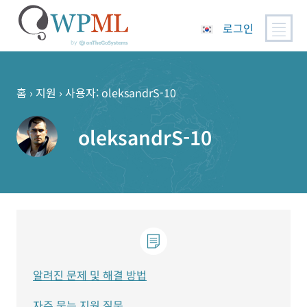
로그인
콘
텐
츠
홈
›
지원
›
사용자: oleksandrS-10
로
건
oleksandrS-10
너
뛰
기
알려진 문제 및 해결 방법
자주 묻는 지원 질문