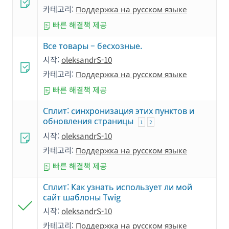
카테고리:
Поддержка на русском языке
빠른 해결책 제공
Все товары – бесхозные.
시작:
oleksandrS-10
카테고리:
Поддержка на русском языке
빠른 해결책 제공
Сплит: cинхронизация этих пунктов и
обновления страницы
1
2
시작:
oleksandrS-10
카테고리:
Поддержка на русском языке
빠른 해결책 제공
Сплит: Как узнать использует ли мой
сайт шаблоны Twig
시작:
oleksandrS-10
카테고리:
Поддержка на русском языке