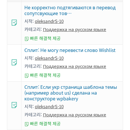
Не корректно подтягиваются в перевод
сопутсвующие тов…
시작:
oleksandrS-10
카테고리:
Поддержка на русском языке
빠른 해결책 제공
Сплит: Не могу перевести слово Wishlist
시작:
oleksandrS-10
카테고리:
Поддержка на русском языке
빠른 해결책 제공
Сплит: Если укр страница шаблона темы
(например about us) сделана на
конструкторе wpbakery
시작:
oleksandrS-10
카테고리:
Поддержка на русском языке
빠른 해결책 제공