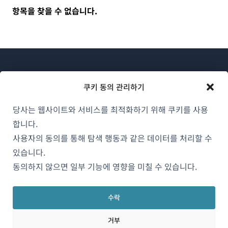
항목을 찾을 수 없습니다.
쿠키 동의 관리하기
당사는 웹사이트와 서비스를 최적화하기 위해 쿠키를 사용
WPML 소개
합니다.
GDPR 및 개인정보 처리방침
사용자의 동의를 통해 탐색 행동과 같은 데이터를 처리할 수
(새
있습니다.
팀에 합류하기
창
동의하지 않으면 일부 기능에 영향을 미칠 수 있습니다.
(새
(새
(새
에
창
창
창
서
에
에
에
수락
한국어
열
서
서
서
거부
림)
열
열
열