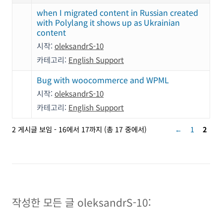
when I migrated content in Russian created
with Polylang it shows up as Ukrainian
content
시작:
oleksandrS-10
카테고리:
English Support
Bug with woocommerce and WPML
시작:
oleksandrS-10
카테고리:
English Support
2 게시글 보임 - 16에서 17까지 (총 17 중에서)
←
1
2
작성한 모든 글 oleksandrS-10: