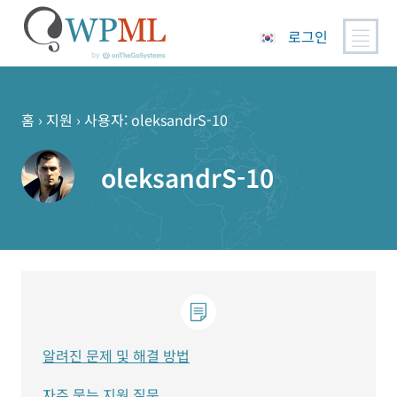
로그인
콘
텐
츠
홈
›
지원
›
사용자: oleksandrS-10
로
건
oleksandrS-10
너
뛰
기
알려진 문제 및 해결 방법
자주 묻는 지원 질문