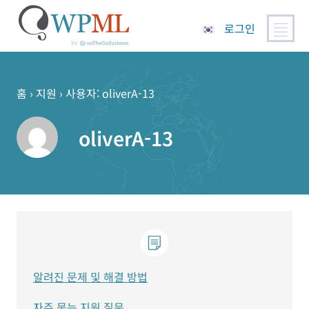
로그인
콘
텐
츠
홈
›
지원
›
사용자: oliverA-13
로
건
oliverA-13
너
뛰
기
알려진 문제 및 해결 방법
자주 묻는 지원 질문