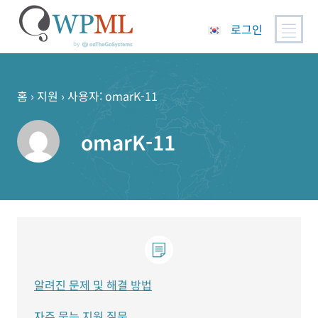
로그인
콘
텐
츠
홈
›
지원
›
사용자: omarK-11
로
건
omarK-11
너
뛰
기
알려진 문제 및 해결 방법
자주 묻는 지원 질문