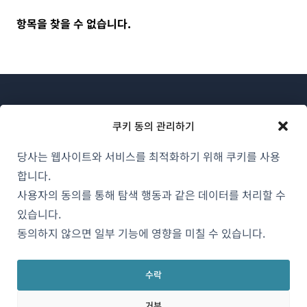
항목을 찾을 수 없습니다.
쿠키 동의 관리하기
당사는 웹사이트와 서비스를 최적화하기 위해 쿠키를 사용
WPML 소개
합니다.
GDPR 및 개인정보 처리방침
사용자의 동의를 통해 탐색 행동과 같은 데이터를 처리할 수
(새
있습니다.
팀에 합류하기
창
동의하지 않으면 일부 기능에 영향을 미칠 수 있습니다.
(새
(새
(새
에
창
창
창
서
에
에
에
수락
한국어
열
서
서
서
거부