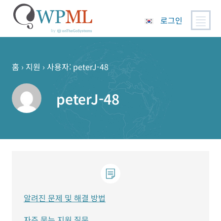
로그인
콘
텐
츠
홈
›
지원
›
사용자: peterJ-48
로
건
peterJ-48
너
뛰
기
알려진 문제 및 해결 방법
자주 묻는 지원 질문