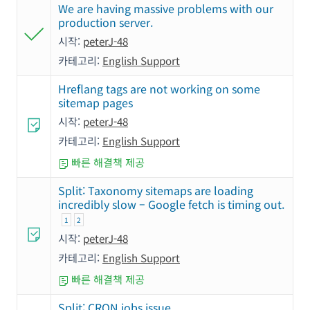
We are having massive problems with our
production server.
시작:
peterJ-48
카테고리:
English Support
Hreflang tags are not working on some
sitemap pages
시작:
peterJ-48
카테고리:
English Support
빠른 해결책 제공
Split: Taxonomy sitemaps are loading
incredibly slow – Google fetch is timing out.
1
2
시작:
peterJ-48
카테고리:
English Support
빠른 해결책 제공
Split: CRON jobs issue