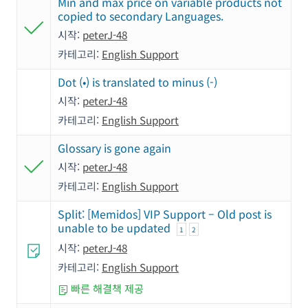
Min and max price on variable products not
copied to secondary Languages.
시작:
peterJ-48
카테고리:
English Support
Dot (•) is translated to minus (-)
시작:
peterJ-48
카테고리:
English Support
Glossary is gone again
시작:
peterJ-48
카테고리:
English Support
Split: [Memidos] VIP Support – Old post is
unable to be updated
1
2
시작:
peterJ-48
카테고리:
English Support
빠른 해결책 제공