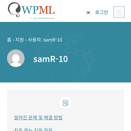
로그인
콘
텐
츠
홈
›
지원
›
사용자: samR-10
로
건
samR-10
너
뛰
기
알려진 문제 및 해결 방법
자주 묻는 지원 질문