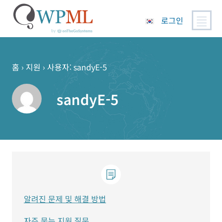
로그인
콘
텐
츠
홈
›
지원
›
사용자: sandyE-5
로
건
sandyE-5
너
뛰
기
알려진 문제 및 해결 방법
자주 묻는 지원 질문