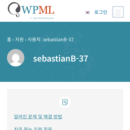
로그인
콘
텐
츠
홈
›
지원
›
사용자: sebastianB-37
로
건
sebastianB-37
너
뛰
기
알려진 문제 및 해결 방법
자주 묻는 지원 질문