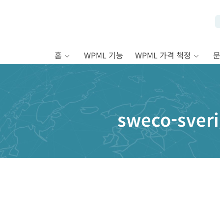
홈
WPML 기능
WPML 가격 책정
sweco-sver