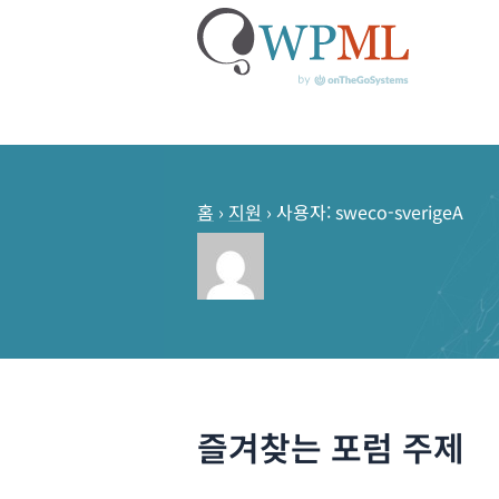
콘
텐
츠
홈
›
지원
›
사용자: sweco-sverigeA
로
건
너
뛰
기
즐겨찾는 포럼 주제