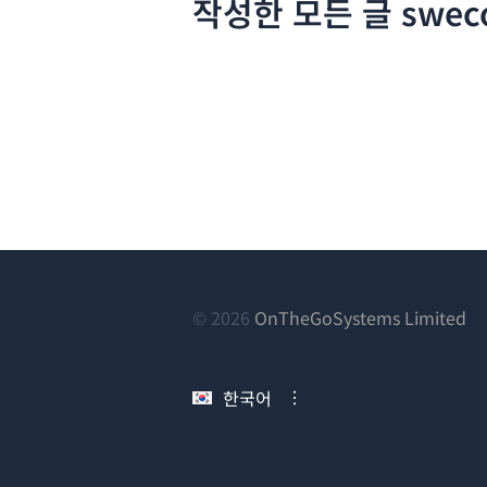
작성한 모든 글 sweco-
(새
© 2026
OnTheGoSystems Limited
창
에
한국어
서
열
림)