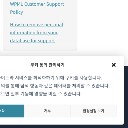
WPML Customer Support
Policy
How to remove personal
information from your
database for support
쿠키 동의 관리하기
사이트와 서비스를 최적화하기 위해 쿠키를 사용합니다.
WPML 소개
의를 통해 탐색 행동과 같은 데이터를 처리할 수 있습니다.
으면 일부 기능에 영향을 미칠 수 있습니다.
GDPR 및 개인정보 처리방침
(새
팀에 합류하기
수락
거부
환경설정 보기
창
(새
(새
(새
에
창
창
창
서