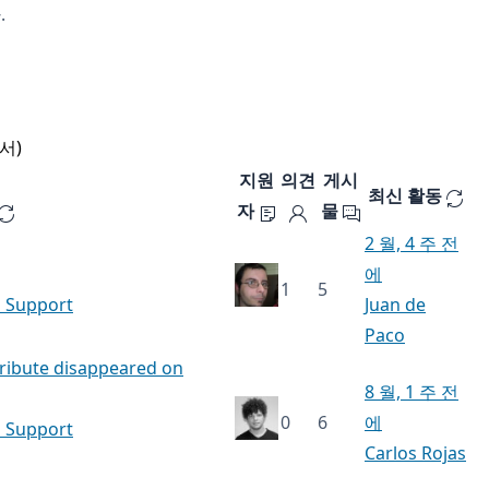
.
서)
제
지원
의견
게시
최신 활동
자
물
2 월, 4 주 전
에
1
5
h Support
Juan de
Paco
ttribute disappeared on
8 월, 1 주 전
0
6
에
h Support
Carlos Rojas