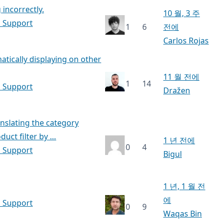
incorrectly.
10 월, 3 주
h Support
1
6
전에
Carlos Rojas
tically displaying on other
11 월 전에
1
14
h Support
Dražen
anslating the category
duct filter by …
1 년 전에
0
4
h Support
Bigul
1 년, 1 월 전
에
h Support
0
9
Waqas Bin