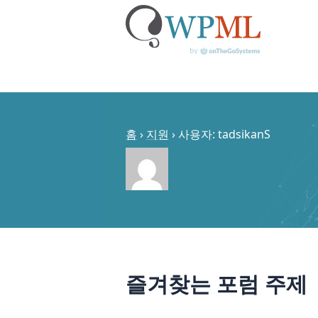
콘
텐
츠
홈
›
지원
›
사용자: tadsikanS
로
건
너
뛰
기
즐겨찾는 포럼 주제