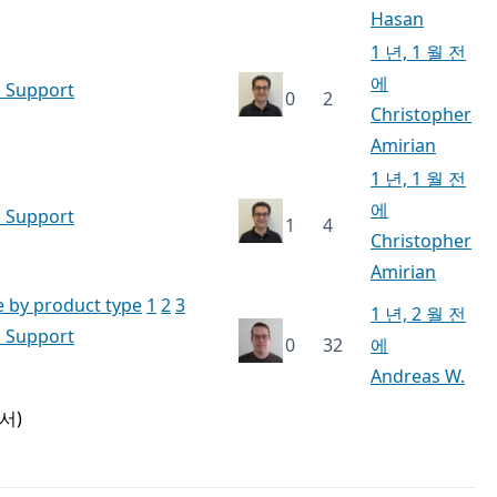
Hasan
1 년, 1 월 전
에
h Support
0
2
Christopher
Amirian
1 년, 1 월 전
에
h Support
1
4
Christopher
Amirian
e by product type
1
2
3
1 년, 2 월 전
h Support
0
32
에
Andreas W.
서)