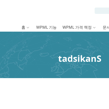
홈
WPML 기능
WPML 가격 책정
문
tadsikanS