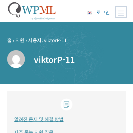
로그인
콘
텐
츠
홈
›
지원
›
사용자: viktorP-11
로
건
viktorP-11
너
뛰
기
알려진 문제 및 해결 방법
자주 묻는 지원 질문