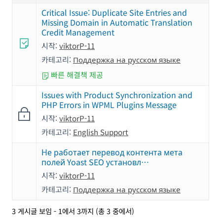
Critical Issue: Duplicate Site Entries and
Missing Domain in Automatic Translation
Credit Management
시작:
viktorP-11
카테고리:
Поддержка на русском языке
빠른 해결책 제공
Issues with Product Synchronization and
PHP Errors in WPML Plugins Message
시작:
viktorP-11
카테고리:
English Support
Не работает перевод контента мета
полей Yoast SEO установл…
시작:
viktorP-11
카테고리:
Поддержка на русском языке
3 게시글 보임 - 1에서 3까지 (총 3 중에서)