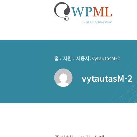
콘
텐
츠
홈
›
지원
›
사용자: vytautasM-2
로
건
vytautasM-2
너
뛰
기