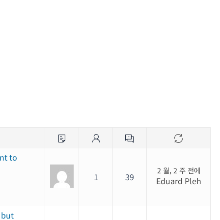
nt to
2 월, 2 주 전에
1
39
Eduard Pleh
 but