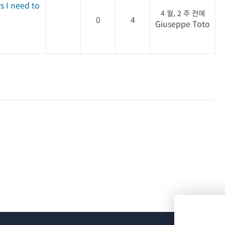
 I need to
4 월, 2 주 전에
0
4
Giuseppe Toto