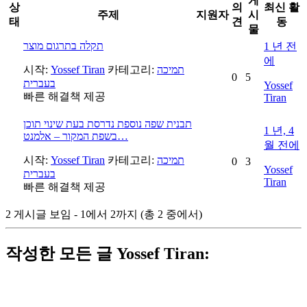
게
상
의
최신 활
주제
지원자
시
태
견
동
물
תקלה בתרגום מוצר
1 년 전
에
시작:
Yossef Tiran
카테고리:
תמיכה
0
5
בעברית
Yossef
빠른 해결책 제공
Tiran
תבנית שפה נוספת נדרסת בעת שינוי תוכן
1 년, 4
בשפת המקור – אלמנט…
월 전에
시작:
Yossef Tiran
카테고리:
תמיכה
0
3
Yossef
בעברית
Tiran
빠른 해결책 제공
2 게시글 보임 - 1에서 2까지 (총 2 중에서)
작성한 모든 글 Yossef Tiran: