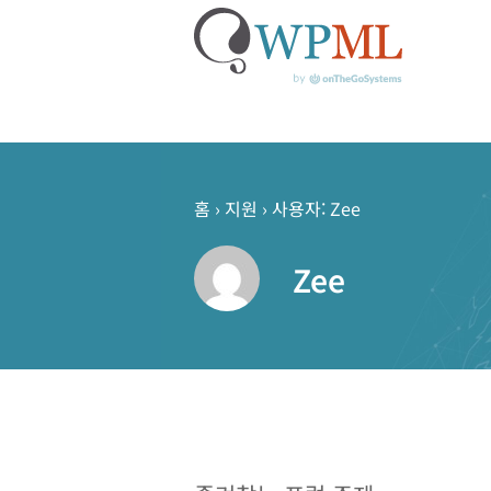
콘
텐
츠
홈
›
지원
›
사용자: Zee
로
건
Zee
너
뛰
기