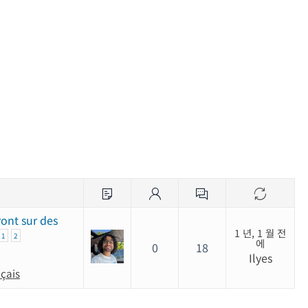
ont sur des
1 년, 1 월 전
1
2
에
0
18
Ilyes
nçais