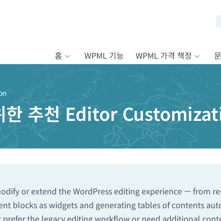
홈
WPML 기능
WPML 가격 책정
ion
 추천 Editor Customiza
odify or extend the WordPress editing experience — from re
ent blocks as widgets and generating tables of contents aut
that prefer the legacy editing workflow or need additional c