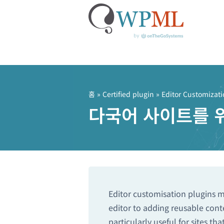
콘
텐
츠
홈
»
Certified plugin
» Editor Customizat
로
다국어 사이트를 위한
건
너
뛰
기
Editor customisation plugins m
editor to adding reusable cont
particularly useful for sites 