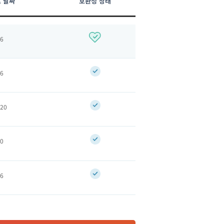
 날짜
호환성 상태
26
26
020
20
26