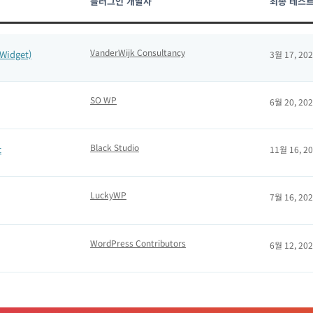
플러그인 개발사
최종 테스트
VanderWijk Consultancy
Widget)
3월 17, 20
SO WP
6월 20, 20
Black Studio
t
11월 16, 2
LuckyWP
7월 16, 20
WordPress Contributors
6월 12, 20