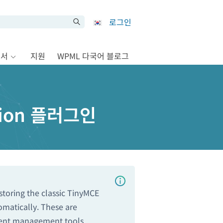
로그인
문서
지원
WPML 다국어 블로그
tion 플러그인
storing the classic TinyMCE
omatically. These are
ontent management tools