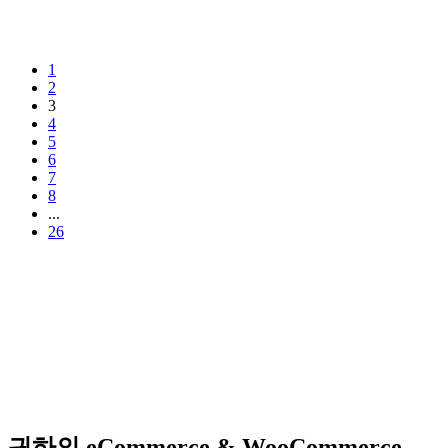
1
2
3
4
5
6
7
8
...
26
귀하의 eCommerce & WooCommerce