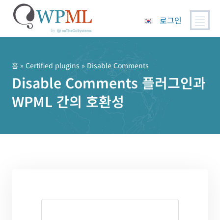
로그인
콘
텐
츠
홈
»
Certified plugins
» Disable Comments
로
Disable Comments 플러그인과
건
WPML 간의 호환성
너
뛰
기