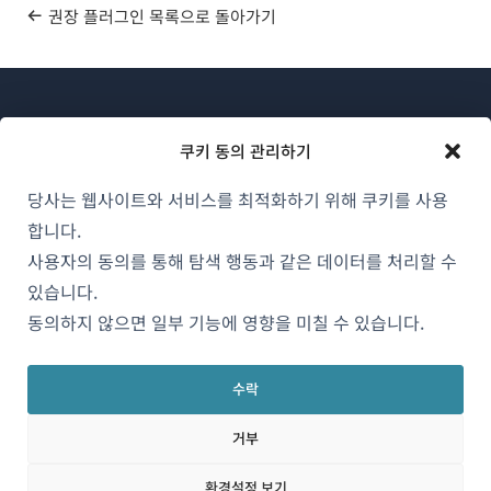
권장 플러그인 목록으로 돌아가기
쿠키 동의 관리하기
당사는 웹사이트와 서비스를 최적화하기 위해 쿠키를 사용
WPML 소개
합니다.
GDPR 및 개인정보 처리방침
사용자의 동의를 통해 탐색 행동과 같은 데이터를 처리할 수
있습니다.
(새
팀에 합류하기
동의하지 않으면 일부 기능에 영향을 미칠 수 있습니다.
창
(새
(새
(새
에
창
창
창
서
수락
에
에
에
한국어
열
서
서
서
거부
림)
열
열
열
림)
림)
림)
(새
© 2026
OnTheGoSystems Limited
환경설정 보기