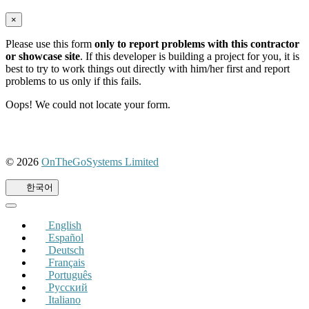
×
Please use this form
only to report problems with this contractor
or showcase site
. If this developer is building a project for you, it is
best to try to work things out directly with him/her first and report
problems to us only if this fails.
Oops! We could not locate your form.
© 2026
OnTheGoSystems Limited
(새
창
한국어
에
서
열
English
림)
Español
Deutsch
Français
Português
Русский
Italiano