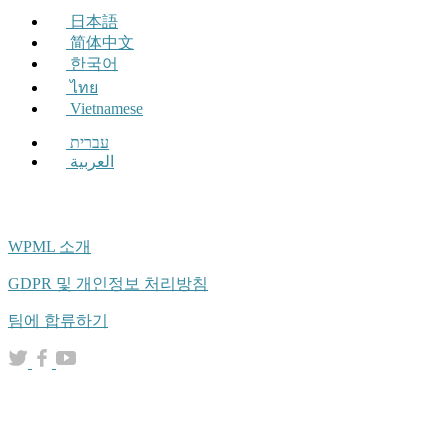
日本語
简体中文
한국어
ไทย
Vietnamese
עברית
العربية
WPML 소개
GDPR 및 개인정보 처리방침
(새
팀에 합류하기
창
(새
(새
(새
에
창
창
창
서
에
에
에
열
서
서
서
림)
열
열
열