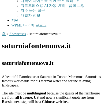
다국어 사이트를 위한 추천 플러그인
워드프레스용 AI 자동 번역 – 품질 보장
자주 묻는 질문
개발자 정보
지원
WPML 다국어 블로그
홈
»
Showcases
» saturniafontenuova.it
saturniafontenuova.it
saturniafontenuova.it
A beautiful Farmhouse at Saturnia in Tuscan Maremma. Saturnia is
famous worldwide for his thermal water and for the relaxing
landscapes.
The site must be
multilingual
because the guests of the farmhouse
are from
all Europe, US
and now a significant quota are from
Russia
, next step will be a
Chinese
website..