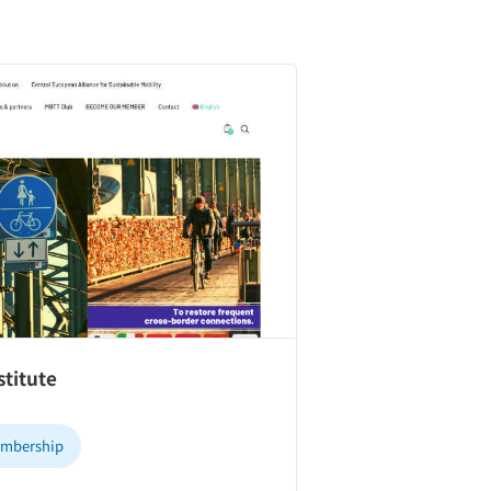
stitute
mbership