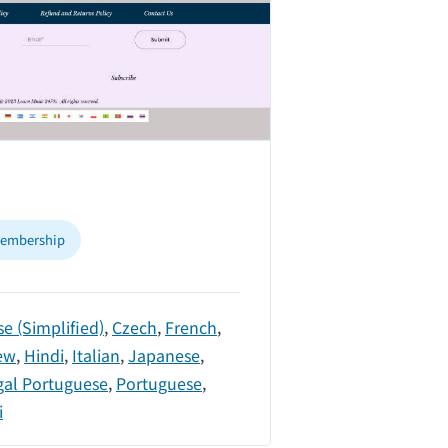
embership
e (Simplified)
,
Czech
,
French
,
ew
,
Hindi
,
Italian
,
Japanese
,
gal Portuguese
,
Portuguese
,
i