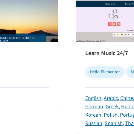
Learn Music 24/7
Hello Elementor
M
English
,
Arabic
,
Chines
German
,
Greek
,
Hebr
Korean
,
Polish
,
Portu
Russian
,
Spanish
,
Tha