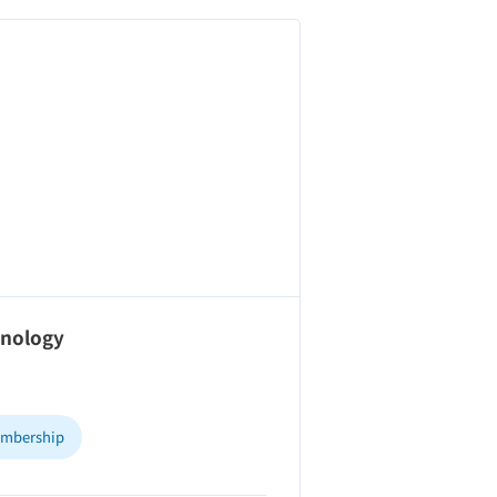
enology
mbership