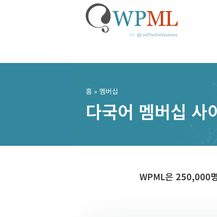
콘
텐
츠
홈
» 멤버십
로
다국어 멤버십 사
건
너
뛰
기
WPML은
250,00