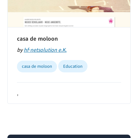
casa de moloon
by
hf-netsolution e.K.
casa de moloon
Education
,