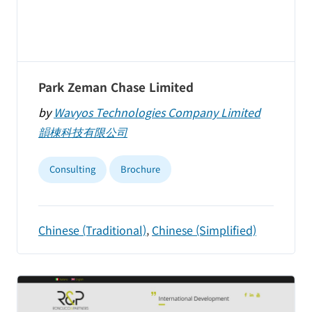
Park Zeman Chase Limited
by
Wavyos Technologies Company Limited
韻棟科技有限公司
Consulting
Brochure
Chinese (Traditional)
,
Chinese (Simplified)