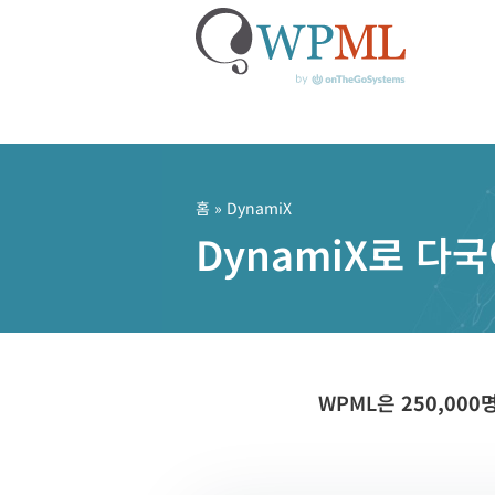
콘
텐
츠
홈
» DynamiX
로
DynamiX로 다
건
너
뛰
기
WPML은
250,00