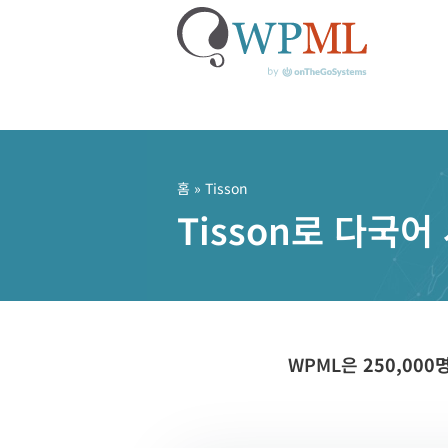
콘
텐
츠
홈
» Tisson
로
Tisson로 다국
건
너
뛰
기
WPML은
250,00