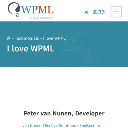
로그인
콘
텐
츠
홈
»
Testimonials
» I love WPML
로
I love WPML
건
너
뛰
기
Peter van Nunen, Developer
van Nunen Effective Solutions / Snelsnel.nu