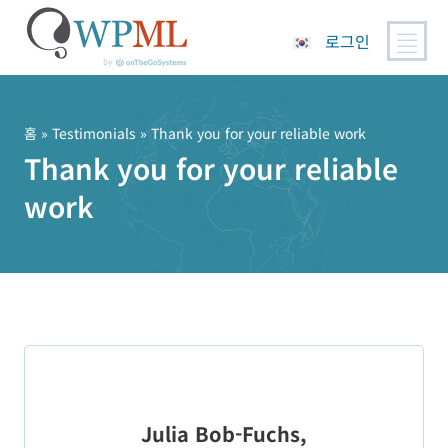
로그인
콘
텐
츠
홈
»
Testimonials
» Thank you for your reliable work
로
Thank you for your reliable
건
work
너
뛰
기
Julia Bob-Fuchs,