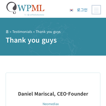
로그인
콘
텐
츠
홈
»
Testimonials
» Thank you guys
로
Thank you guys
건
너
뛰
기
Daniel Mariscal, CEO-Founder
Neomediax