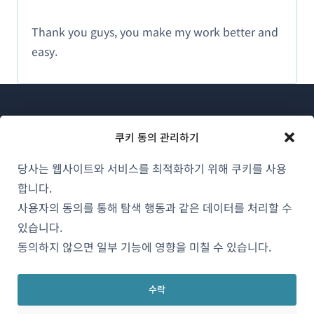
Thank you guys, you make my work better and
easy.
쿠키 동의 관리하기
당사는 웹사이트와 서비스를 최적화하기 위해 쿠키를 사용
WPML 소개
합니다.
GDPR 및 개인정보 처리방침
사용자의 동의를 통해 탐색 행동과 같은 데이터를 처리할 수
(새
있습니다.
팀에 합류하기
창
동의하지 않으면 일부 기능에 영향을 미칠 수 있습니다.
(새
(새
(새
에
창
창
창
서
에
에
에
수락
한국어
열
서
서
서