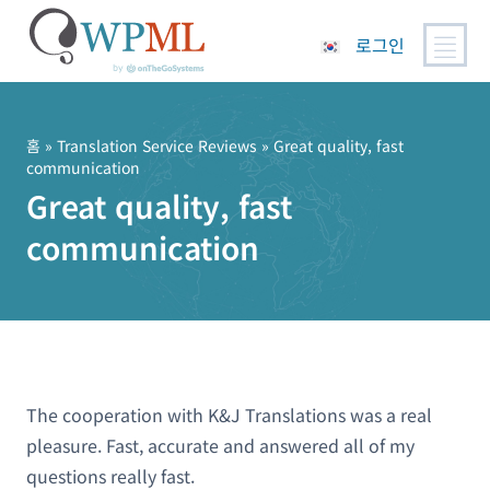
로그인
콘
텐
츠
홈
»
Translation Service Reviews
» Great quality, fast
communication
로
Great quality, fast
건
너
communication
뛰
기
The cooperation with K&J Translations was a real
pleasure. Fast, accurate and answered all of my
questions really fast.