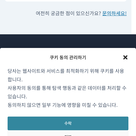
여전히 궁금한 점이 있으신가요?
문의하세요!
쿠키 동의 관리하기
당사는 웹사이트와 서비스를 최적화하기 위해 쿠키를 사용
WPML 소개
합니다.
GDPR 및 개인정보 처리방침
사용자의 동의를 통해 탐색 행동과 같은 데이터를 처리할 수
(새
있습니다.
팀에 합류하기
창
동의하지 않으면 일부 기능에 영향을 미칠 수 있습니다.
(새
(새
(새
에
창
창
창
서
에
에
에
수락
한국어
열
서
서
서