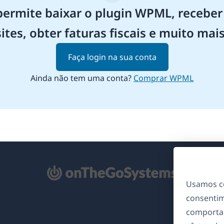
rmite baixar o plugin WPML, receber 
sites, obter faturas fiscais e muito mais
Faça login na sua conta
Ainda não tem uma conta?
Comprar WPML
bre
Usamos co
m
consentim
ma
comporta
va