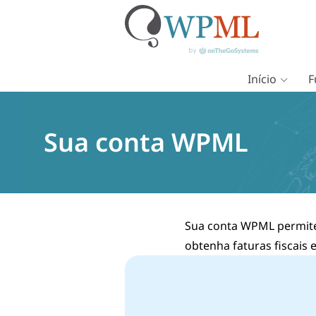
Início
F
Pular
para
o
Sua conta WPML
conteúdo
Sua conta WPML permite 
obtenha faturas fiscais 