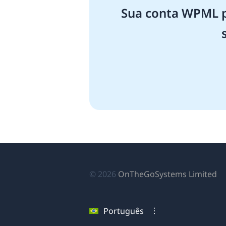
Sua conta WPML pe
(a
© 2026
OnTheGoSystems Limited
e
u
Português
no