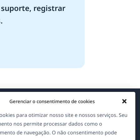
suporte, registrar
.
Gerenciar o consentimento de cookies
Sobre o WPML
okies para otimizar nosso site e nossos serviços. Seu
GDPR & Política de Privacidade
ento nos permite processar dados como o
(abre
Junte-se à nossa equipe
mento de navegação. O não consentimento pode
em