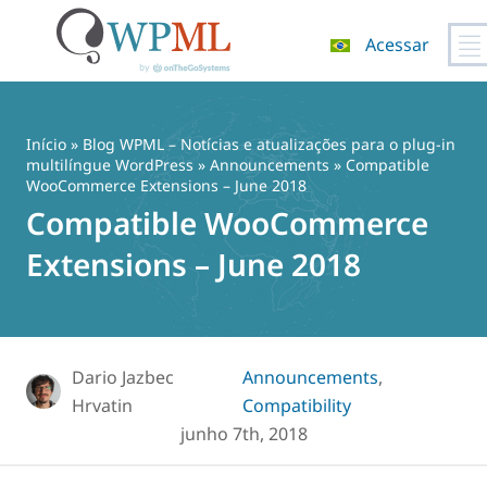
Acessar
Pular
para
o
Início
»
Blog WPML – Notícias e atualizações para o plug-in
conteúdo
multilíngue WordPress
»
Announcements
» Compatible
WooCommerce Extensions – June 2018
Compatible WooCommerce
Extensions – June 2018
Dario Jazbec
Announcements
,
Hrvatin
Compatibility
junho 7th, 2018