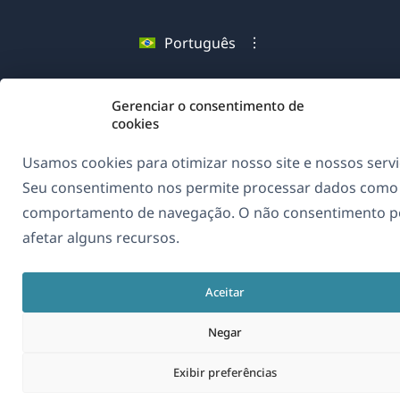
em
em
em
nova
uma
uma
uma
Português
janela)
nova
nova
nova
janela)
janela)
janela)
(abre
© 2026
OnTheGoSystems Limited
Gerenciar o consentimento de
em
cookies
uma
Usamos cookies para otimizar nosso site e nossos servi
nova
Seu consentimento nos permite processar dados como
janela)
comportamento de navegação. O não consentimento 
afetar alguns recursos.
Aceitar
Negar
Exibir preferências