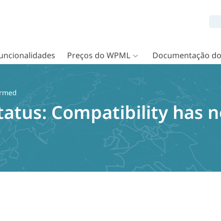
uncionalidades
Preços do WPML
Documentação d
irmed
tatus:
Compatibility has 