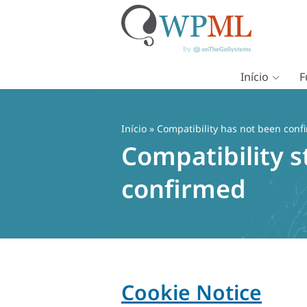
Início
F
Pular
para
o
Início
» Compatibility has not been conf
conteúdo
Compatibility s
confirmed
Cookie Notice