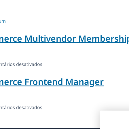
um
rce Multivendor Membershi
em
tários desativados
WCFM
rce Frontend Manager
–
WooCommerce
Multivendor
Membership
em
tários desativados
WCFM
–