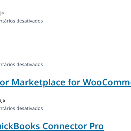
ja
em
tários desativados
Globax
em
tários desativados
Samatex
or Marketplace for WooComm
aja
em
tários desativados
WCFM
ckBooks Connector Pro
–