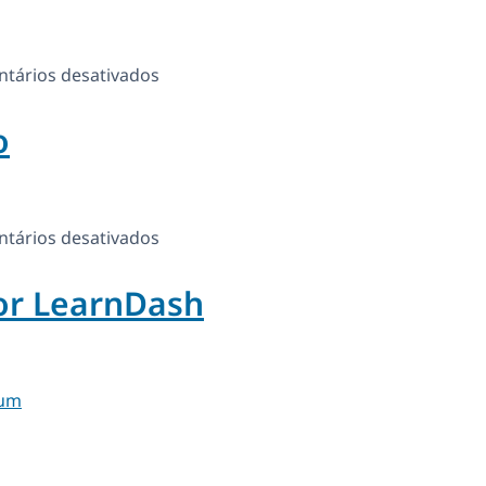
Energy
em
tários desativados
WooCommerce
o
Deposits
–
Partial
Payments
em
tários desativados
Plugin
Fast
or LearnDash
WooCredit
Pro
um